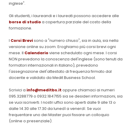
inglese".
Gli studenti, i laureandi e i laureati possono accedere alle
borse di studio
a copertura parziale del costo della
formazione.
I
Corsi Brevi
sono a "numero chiuso", sia in aula, sia nella
versione online su zoom. Eroghiamo più corsi brevi ogni
mese. Il
Calendario
viene schedulato ogni mese. I corsi
NON prevedono la conoscenza dell'inglese (sono tenuti da
formatori internazionali in italiano), prevedono
l'assegnazione dell'attestato di frequenza firmato dal
docente e validato da Medit Business School.
Scrivici a
info@meditbs.it
oppure chiamaci ai numeri
095.3288779 o 0932.1847155 sia se desideri informazioni, sia
se vuoi iscriverti. I nostri uffici sono aperti dalle 9 alle 13 o
dalle 14.30 alle 17.30 da lunedì a venerdì. Se vuoi
frequentare uno dei Master puoi fissare un colloquio
(online o presenziale).