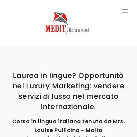
HOME
MASTER IN AULA
MASTER ONLINE
CORSI BREVI
Laurea in lingue? Opportunità
DIDATTICA
nel Luxury Marketing: vendere
BUSINESS SCHOOL
servizi di lusso nel mercato
internazionale.
CONTATTI
Corso in lingua italiana tenuto da Mrs.
Louise Pullicino - Malta